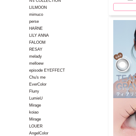
N's COLLECTION
LILMOON
mimuco
perse
HARNE
LILY ANNA
FALOOM
RESAY
melady
melloew
episode EYEFFECT
Chu's me
EverColor
Flurry
LumieU
Mirage
koiao
Mirage
LOUER
AngelColor