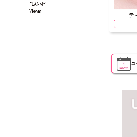
FLANMY
Viewm
テ
ユ