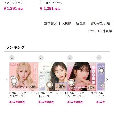
ィアリンググレー
ースオンブラウン
¥
1,391
¥
1,391
税込
税込
並び替え
人気順
新着順
価格が安い順
5
件中
1
-
5
件表示
ランキング
1
2
3
4
[1day] モラク トゥイン
[1day] トパーズ デート
[1day] モラク ドーリッ
[1day] ミレ
クルブラウン
トパーズ
シュブラウン
ピンムーン
¥
1,760
¥
1,760
¥
1,760
¥
1,760
(税込)
(税込)
(税込)
(税込)