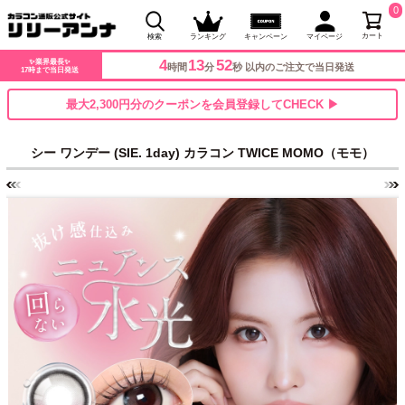
0
カート
検索
ランキング
キャンペーン
マイページ
4
13
48
✨業界最長✨
時間
分
秒 以内のご注文で当日発送
17時まで当日発送
最大2,300円分のクーポンを会員登録してCHECK ▶
シー ワンデー (SIE. 1day) カラコン TWICE MOMO（モモ）