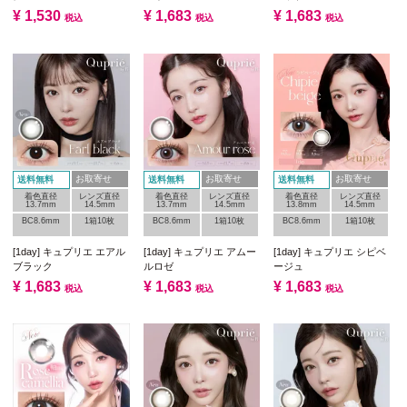
¥
1,530
¥
1,683
¥
1,683
税込
税込
税込
お取寄せ
お取寄せ
お取寄せ
送料無料
送料無料
送料無料
着色直径
レンズ直径
着色直径
レンズ直径
着色直径
レンズ直径
13.7mm
14.5mm
13.7mm
14.5mm
13.8mm
14.5mm
BC8.6mm
1箱10枚
BC8.6mm
1箱10枚
BC8.6mm
1箱10枚
[1day] キュプリエ エアル
[1day] キュプリエ アムー
[1day] キュプリエ シピベ
ブラック
ルロゼ
ージュ
¥
1,683
¥
1,683
¥
1,683
税込
税込
税込