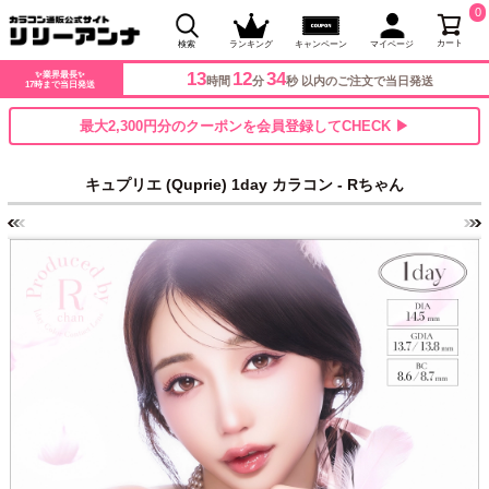
0
カート
検索
ランキング
キャンペーン
マイページ
13
12
31
✨業界最長✨
時間
分
秒 以内のご注文で当日発送
17時まで当日発送
最大2,300円分のクーポンを会員登録してCHECK ▶
キュプリエ (Quprie) 1day カラコン - Rちゃん