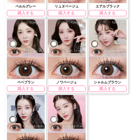
ペルルグレー
リュヌベージュ
エアルブラック
購入する
購入する
購入する
ベベブラン
ノワベージュ
シャルムブラウン
購入する
購入する
購入する