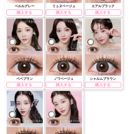
ペルルグレー
リュヌベージュ
エアルブラック
購入する
購入する
購入する
ベベブラン
ノワベージュ
シャルムブラウン
購入する
購入する
購入する