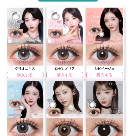
グリオニキス
ロゼカメリア
シピベージュ
購入する
購入する
購入する