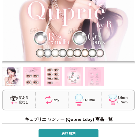
度あり
8.6mm
1day
14.5mm
度なし
8.7mm
キュプリエ ワンデー (Quprie 1day) 商品一覧
送料無料