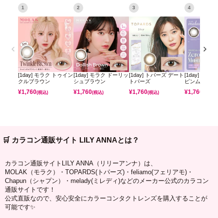
1
2
3
4
[1day] モラク トゥイン
[1day] モラク ドーリッ
[1day] トパーズ デート
[1day] ミレ
クルブラウン
シュブラウン
トパーズ
ピンムーン
¥
1,760
¥
1,760
¥
1,760
¥
1,760
(税込)
(税込)
(税込)
(税込)
🛒 カラコン通販サイト LILY ANNAとは？
カラコン通販サイトLILY ANNA（リリーアンナ）は、
MOLAK（モラク）・TOPARDS(トパーズ)・feliamo(フェリアモ)・
Chapun（シャプン）・melady(ミレディ)などのメーカー公式のカラコン
通販サイトです！
公式直販なので、安心安全にカラーコンタクトレンズを購入することが
可能です✨