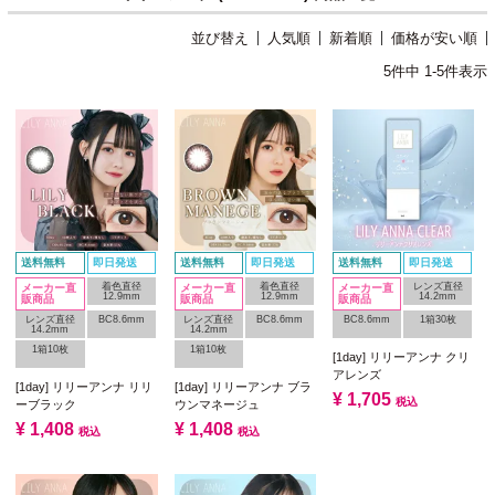
並び替え
人気順
新着順
価格が安い順
5
件中
1
-
5
件表示
送料無料
即日発送
送料無料
即日発送
送料無料
即日発送
着色直径
着色直径
レンズ直径
メーカー直
メーカー直
メーカー直
12.9mm
12.9mm
14.2mm
販商品
販商品
販商品
レンズ直径
BC8.6mm
レンズ直径
BC8.6mm
BC8.6mm
1箱30枚
14.2mm
14.2mm
1箱10枚
1箱10枚
[1day] リリーアンナ クリ
アレンズ
[1day] リリーアンナ リリ
[1day] リリーアンナ ブラ
¥
1,705
税込
ーブラック
ウンマネージュ
¥
1,408
¥
1,408
税込
税込