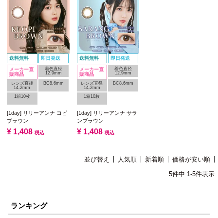
送料無料
即日発送
送料無料
即日発送
着色直径
着色直径
メーカー直
メーカー直
12.9mm
12.9mm
販商品
販商品
レンズ直径
BC8.6mm
レンズ直径
BC8.6mm
14.2mm
14.2mm
1箱10枚
1箱10枚
[1day] リリーアンナ コピ
[1day] リリーアンナ サラ
ブラウン
ンブラウン
¥
1,408
¥
1,408
税込
税込
並び替え
人気順
新着順
価格が安い順
5
件中
1
-
5
件表示
ランキング