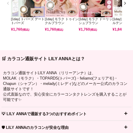
[1day] トパーズ デート
[1day] モラク トゥイン
[1day] モラク ドーリッ
[1day] コフ
トパーズ
クルブラウン
シュブラウン
ルテンパフ
¥
1,760
¥
1,760
¥
1,760
¥
1,848
(税込)
(税込)
(税込)
(税込)
🛒 カラコン通販サイト LILY ANNAとは？
カラコン通販サイトLILY ANNA（リリーアンナ）は、
MOLAK（モラク）・TOPARDS(トパーズ)・feliamo(フェリアモ)・
Chapun（シャプン）・melady(ミレディ)などのメーカー公式のカラコン
通販サイトです！
公式直販なので、安心安全にカラーコンタクトレンズを購入することが
可能です✨
💡 LILY ANNAで通販する3つのおすすめポイント
🛡️ LILY ANNAのカラコンが安全な理由