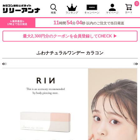
0
カート
検索
ランキング
キャンペーン
マイページ
11
54
03
✨業界最長✨
時間
分
秒 以内のご注文で当日発送
17時まで当日発送
最大2,300円分のクーポンを会員登録してCHECK ▶
ふわナチュラルワンデー カラコン