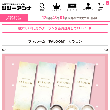
0
カート
検索
ランキング
キャンペーン
マイページ
12
48
00
✨業界最長✨
時間
分
秒 以内のご注文で当日発送
17時まで当日発送
最大2,300円分のクーポンを会員登録してCHECK ▶
ファルーム（FALOOM） カラコン