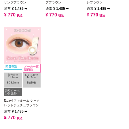
リングブラウン
プブラウン
レブラウン
通常
¥
1,485
➡
通常
¥
1,485
➡
通常
¥
1,485
➡
¥
770
¥
770
¥
770
税込
税込
税込
即日発送
メーカー直
販商品
着色直径
レンズ直径
11.2mm
14.2mm
BC8.6mm
1箱10枚
割引クーポ
ン対象外
[1day] ファルーム シーク
レットチュチュブラウン
通常
¥
1,485
➡
¥
770
税込