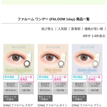
ファルーム ワンデー (FALOOM 1day) 商品一覧
並び替え
人気順
新着順
価格が安い順
4
件中
1
-
4
件表示
即日発送
メーカー直
即日発送
メーカー直
即日発送
メーカー直
販商品
販商品
販商品
着色直径
レンズ直径
着色直径
レンズ直径
着色直径
レンズ直径
13.8mm
14.5mm
13.8mm
14.5mm
13.8mm
14.5mm
BC8.6mm
1箱10枚
BC8.6mm
1箱10枚
BC8.6mm
1箱10枚
割引クーポ
割引クーポ
割引クーポ
ン対象外
ン対象外
ン対象外
[1day] ファルーム スモア
[1day] ファルーム ホイッ
[1day] ファルーム ブリュ