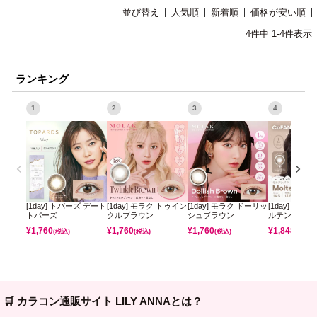
並び替え
人気順
新着順
価格が安い順
4
件中
1
-
4
件表示
ランキング
1
2
3
4
[1day] トパーズ デート
[1day] モラク トゥイン
[1day] モラク ドーリッ
[1day] コフ
トパーズ
クルブラウン
シュブラウン
ルテンパフ
¥
1,760
¥
1,760
¥
1,760
¥
1,848
(税込)
(税込)
(税込)
(税込)
🛒 カラコン通販サイト LILY ANNAとは？