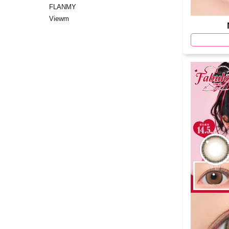
FLANMY
Viewm