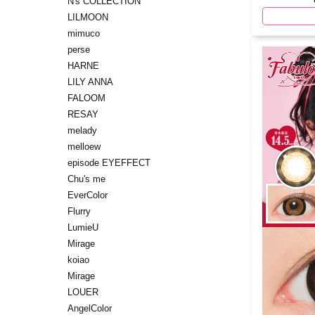
N's COLLECTION
LILMOON
mimuco
perse
HARNE
LILY ANNA
FALOOM
RESAY
melady
melloew
episode EYEFFECT
Chu's me
EverColor
Flurry
LumieU
Mirage
koiao
Mirage
LOUER
AngelColor