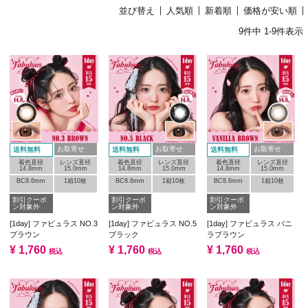
並び替え
人気順
新着順
価格が安い順
9
件中
1
-
9
件表示
お取寄せ
お取寄せ
お取寄せ
送料無料
送料無料
送料無料
着色直径
レンズ直径
着色直径
レンズ直径
着色直径
レンズ直径
14.8mm
15.0mm
14.8mm
15.0mm
14.8mm
15.0mm
BC8.6mm
1箱10枚
BC8.6mm
1箱10枚
BC8.6mm
1箱10枚
割引クーポ
割引クーポ
割引クーポ
ン対象外
ン対象外
ン対象外
[1day] ファビュラス NO.3
[1day] ファビュラス NO.5
[1day] ファビュラス バニ
ブラウン
ブラック
ラブラウン
¥
1,760
¥
1,760
¥
1,760
税込
税込
税込