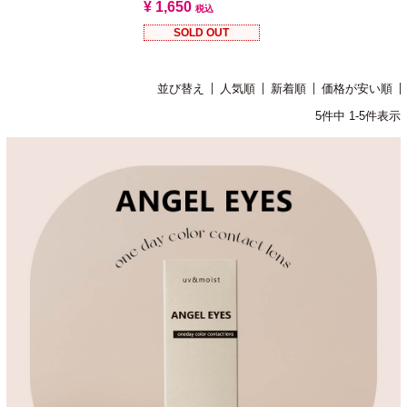
¥
1,650
税込
SOLD OUT
並び替え
人気順
新着順
価格が安い順
5
件中
1
-
5
件表示