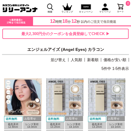
0
カート
検索
ランキング
キャンペーン
マイページ
12
18
11
✨業界最長✨
時間
分
秒 以内のご注文で当日発送
17時まで当日発送
最大2,300円分のクーポンを会員登録してCHECK ▶
エンジェルアイズ (Angel Eyes) カラコン
並び替え
人気順
新着順
価格が安い順
5
件中
1
-
5
件表示
お取寄せ
お取寄せ
お取寄せ
送料無料
送料無料
送料無料
着色直径
レンズ直径
着色直径
レンズ直径
着色直径
レンズ直径
12.8mm
14.0mm
13.2mm
14.1mm
13.2mm
14.1mm