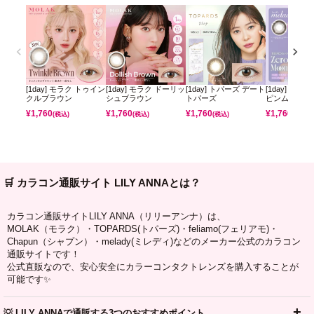
[1day] モラク トゥイン
[1day] モラク ドーリッ
[1day] トパーズ デート
[1day] ミレ
クルブラウン
シュブラウン
トパーズ
ピンムーン
¥
1,760
¥
1,760
¥
1,760
¥
1,760
(税込)
(税込)
(税込)
(税込)
🛒 カラコン通販サイト LILY ANNAとは？
カラコン通販サイトLILY ANNA（リリーアンナ）は、
MOLAK（モラク）・TOPARDS(トパーズ)・feliamo(フェリアモ)・
Chapun（シャプン）・melady(ミレディ)などのメーカー公式のカラコン
通販サイトです！
公式直販なので、安心安全にカラーコンタクトレンズを購入することが
可能です✨
💡 LILY ANNAで通販する3つのおすすめポイント