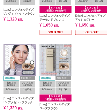
BC8.6mm
1箱10枚
BC8.6mm
1箱10枚
BC8.6mm
1箱10枚
【 S A L E 】
【 S A L E 】
[1day] エンジェルアイズ
3箱購入で1箱無料
3箱購入で1箱無料
UV ヴィヴィッドブラウン
[1day] エンジェルアイズ
[1day] エンジェルアイズ
¥
1,320
アーモンドブロンズ
アッシュグレー
税込
¥
1,650
¥
1,650
税込
税込
SOLD OUT
SOLD OUT
お取寄せ
お取寄せ
送料無料
送料無料
着色直径
レンズ直径
着色直径
レンズ直径
12.8mm
14.0mm
13.2mm
14.1mm
BC8.6mm
1箱10枚
BC8.6mm
1箱10枚
【 S A L E 】
[1day] エンジェルアイズ
3箱購入で1箱無料
UV アクセントブラック
[1day] エンジェルアイズ
¥
1,320
ローズブラウン
税込