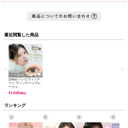
最近閲覧した商品
[1day] バンビヴィンテ
ージ ヴィンテージグレ
ージュ
¥
1,848
(税込)
ランキング
1
2
3
4