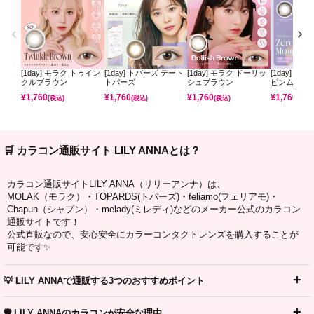
[1day] モラク トゥイン
[1day] トパーズ デート
[1day] モラク ドーリッ
[1day] ミ
クルブラウン
トパーズ
シュブラウン
ピンムーン
¥
1,760
¥
1,760
¥
1,760
¥
1,760
(税込)
(税込)
(税込)
(税込)
🛒 カラコン通販サイト LILY ANNAとは？
カラコン通販サイトLILY ANNA（リリーアンナ）は、
MOLAK（モラク）・TOPARDS(トパーズ)・feliamo(フェリアモ)・
Chapun（シャプン）・melady(ミレディ)などのメーカー公式のカラコン
通販サイトです！
公式直販なので、安心安全にカラーコンタクトレンズを購入することが
可能です✨
💡 LILY ANNAで通販する3つのおすすめポイント
🛡️ LILY ANNAのカラコンが安全な理由