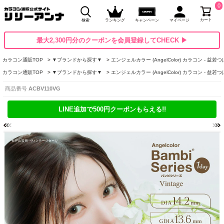
0
カート
検索
ランキング
キャンペーン
マイページ
最大2,300円分のクーポンを会員登録してCHECK ▶
カラコン通販TOP
▼ブランドから探す▼
エンジェルカラー (AngelColor) カラコン - 益若
カラコン通販TOP
▼ブランドから探す▼
エンジェルカラー (AngelColor) カラコン - 益若
商品番号
ACBV110VG
LINE追加で500円クーポンもらえる!!