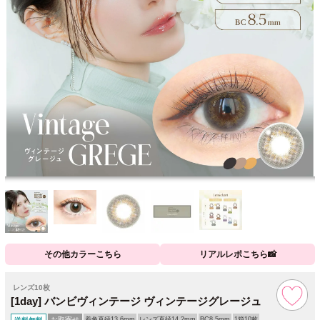
その他カラーこちら
リアルレポこちら📸
レンズ10枚
[1day] バンビヴィンテージ ヴィンテージグレージュ
お取寄せ
着色直径13.6mm
レンズ直径14.2mm
BC8.5mm
1箱10枚