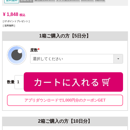
送料無料
¥
1,848
税込
[
17
ポイントプレゼント ]
送料無料
1箱ご購入の方【5日分】
度数
(必
須)
数量
アプリダウンロードで1,000円分のクーポンGET
2箱ご購入の方【10日分】