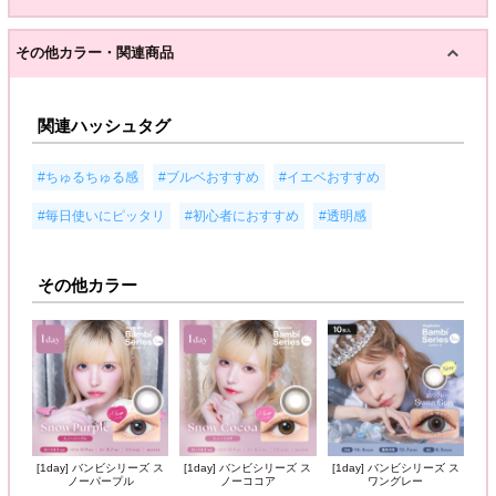
その他カラー・関連商品
関連ハッシュタグ
,
,
,
#ちゅるちゅる感
#ブルベおすすめ
#イエベおすすめ
,
,
#毎日使いにピッタリ
#初心者におすすめ
#透明感
その他カラー
[1day] バンビシリーズ ス
[1day] バンビシリーズ ス
[1day] バンビシリーズ ス
ノーパープル
ノーココア
ワングレー