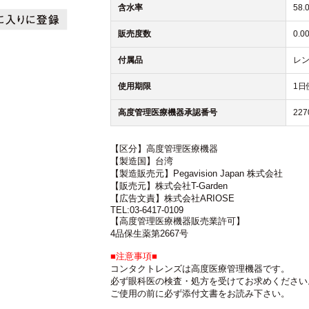
含水率
58.
販売度数
0.0
付属品
レン
使用期限
1日
高度管理医療機器承認番号
227
【区分】高度管理医療機器
【製造国】台湾
【製造販売元】Pegavision Japan 株式会社
【販売元】株式会社T-Garden
【広告文責】株式会社ARIOSE
TEL:03-6417-0109
【高度管理医療機器販売業許可】
4品保生薬第2667号
■注意事項■
コンタクトレンズは高度医療管理機器です。
必ず眼科医の検査・処方を受けてお求めください
ご使用の前に必ず添付文書をお読み下さい。