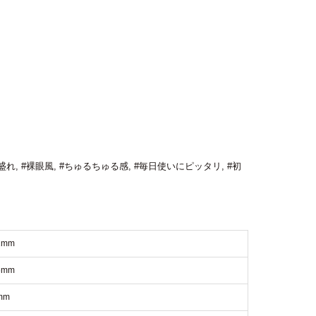
盛れ
,
#裸眼風
,
#ちゅるちゅる感
,
#毎日使いにピッタリ
,
#初
2mm
6mm
mm