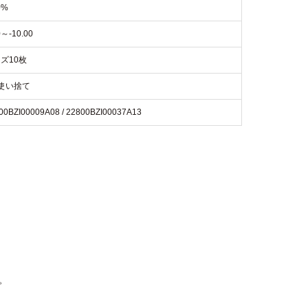
0%
0～-10.00
ズ10枚
使い捨て
00BZI00009A08 / 22800BZI00037A13
。