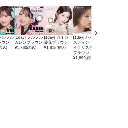
] フルフル
[1day] フルフル
[1day] カイカ
[1day] ハパクリ
[1day] ハパ
ラウン
カレンブラウン
優花ブラウン
スティン デュー
スティン ファ
¥
1,760
¥
1,815
イクリスティン
ストラブクリ
(税込)
(税込)
(税込)
ブラウン
ティン ブラウ
¥
1,890
¥
1,890
(税込)
(税込)