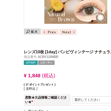
レンズ10枚
[1day] バンビヴィンテージ ナチュ
商品番号
ACBV110NBR
送料無料
お取り寄せ
¥
1,848
税込
[
17
ポイントプレゼント ]
送料込
度数★欠品情報ご確認くださ
い★
(必
須)