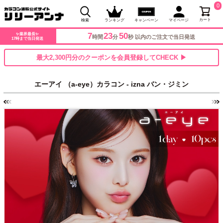
0
カート
検索
ランキング
キャンペーン
マイページ
7
23
46
✨業界最長✨
時間
分
秒 以内のご注文で当日発送
17時まで当日発送
最大2,300円分のクーポンを会員登録してCHECK ▶
エーアイ （a-eye）カラコン - izna バン・ジミン