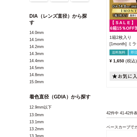
DIA（レンズ直径）から探
す
【 S A L E 】
6箱15％OFF
14.0mm
1箱2枚入り
14.1mm
[1month]
14.2mm
送料無料
即
14.3mm
14.4mm
¥
1,650
税込
14.5mm
14.8mm
15.0mm
着色直径（GDIA）から探す
12.9mm以下
42
件中
41
-
42
件
13.0mm
13.1mm
ベースカーブで
13.2mm
13.3mm