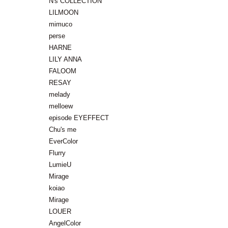
N's COLLECTION
LILMOON
mimuco
perse
HARNE
LILY ANNA
FALOOM
RESAY
melady
melloew
episode EYEFFECT
Chu's me
EverColor
Flurry
LumieU
Mirage
koiao
Mirage
LOUER
AngelColor