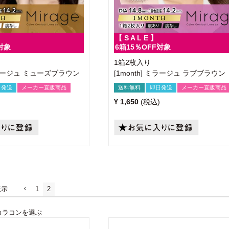
【 S A L E 】
対象
6箱15％OFF対象
1箱2枚入り
 ミラージュ ミューズブラウン
[1month] ミラージュ ラブブラウン
日発送
メーカー直販商品
送料無料
即日発送
メーカー直販商品
¥
1,650
税込
表示
1
2
カラコンを選ぶ