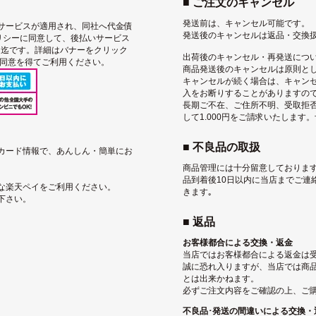
■ ご注文のキャンセル
発送前は、キャンセル可能です。
サービス
が適用され、同社へ代金債
発送後のキャンセルは返品・交換
リシー
に同意して、後払いサービス
込）迄です。詳細はバナーをクリック
出荷後のキャンセル・再発送につ
用同意を得てご利用ください。
商品発送後のキャンセルは原則と
キャンセルが続く場合は、キャン
入をお断りすることがありますの
長期ご不在、ご住所不明、受取拒
して1.000円をご請求いたします
■ 不良品の取扱
トカード情報で、あんしん・簡単にお
商品管理には十分留意しております
品到着後10日以内に当店までご連
な楽天ペイをご利用ください。
きます｡
下さい。
■ 返品
お客様都合による交換・返金
当店ではお客様都合による返金は
誠に恐れ入りますが、当店では商
とは出来かねます。
必ずご注文内容をご確認の上、ご
不良品･発送の間違いによる交換・