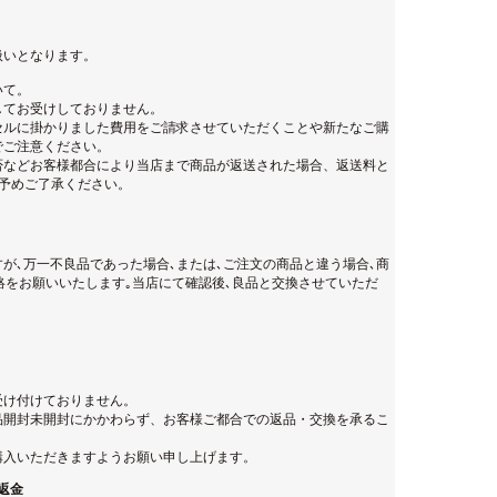
扱いとなります。
いて。
してお受けしておりません。
セルに掛かりました費用をご請求させていただくことや新たなご購
でご注意ください。
否などお客様都合により当店まで商品が返送された場合、返送料と
。予めご了承ください。
が､万一不良品であった場合､または､ご注文の商品と違う場合､商
絡をお願いいたします｡当店にて確認後､良品と交換させていただ
受け付けておりません。
品開封未開封にかかわらず、お客様ご都合での返品・交換を承るこ
購入いただきますようお願い申し上げます。
返金