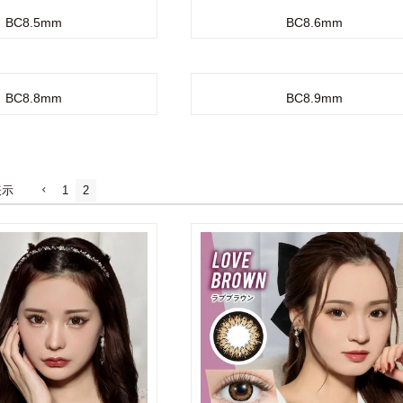
BC8.5mm
BC8.6mm
BC8.8mm
BC8.9mm
表示
1
2